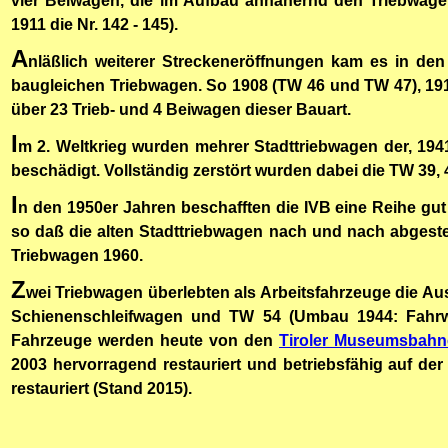
vier Beiwagen, die im Aufbau annähernd den Triebwage
1911 die Nr. 142 - 145).
A
nläßlich weiterer Streckeneröffnungen kam es in de
baugleichen Triebwagen. So 1908 (TW 46 und TW 47), 1910 
über 23 Trieb- und 4 Beiwagen dieser Bauart.
I
m 2. Weltkrieg wurden mehrer Stadttriebwagen der, 194
beschädigt. Vollständig zerstört wurden dabei die TW 39
I
n den 1950er Jahren beschafften die IVB eine Reihe gut
so daß die alten Stadttriebwagen nach und nach abgestel
Triebwagen 1960.
Z
wei Triebwagen überlebten als Arbeitsfahrzeuge die A
Schienenschleifwagen und TW 54 (Umbau 1944: Fahrw
Fahrzeuge werden heute von den
Tiroler Museumsbahn
2003 hervorragend restauriert und betriebsfähig auf de
restauriert (Stand 2015).